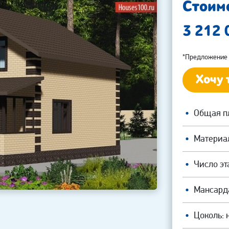
Стоимо
3 212
*Предложение 
Хочу 
Общая пл
Материал
Число эт
Мансарда
Цоколь: 