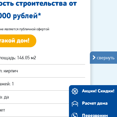
сть строительства от
рублей*
 000
не является публичной офертой
такой дом!
свернуть
ощадь: 146.05 м2
: кирпич
ажей: 1
Акции! Скидки!
: да
Расчет дома
нет
Перезвоним